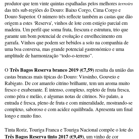
produtor que tem vinte quintas espalhadas pelos melhores
terroirs
das três sub-regiões do Douro: Baixo Corgo, Cima Corgo e
Douro Superior. O número três reflecte também as castas que dão
origem a estes ‘Reserva’, vinhos de lote com estágio parcial em
madeira. Um perfil que soma fruta, frescura e estrutura, trio que
garante um bom potencial de evolução e envelhecimento em
garrafa. Vinhos que podem ser bebidos a solo na companhia de
uma boa conversa, mas grande potencial gastronómico e uma
amplitude de harmonização “todo-o-terreno”.
Três Bagos Reserva branco 2019 (€7,59)
O
resulta da união das
castas brancas mais típicas do Douro: Viosinho, Gouveio e
Rabigato. De cor amarelo citrino brilhante, tem um aroma muito
fresco e exuberante. É intenso, complexo, repleto de fruta fresca,
como pêra e melão, e algumas notas de citrinos. No palato, a
entrada é fresca, pleno de fruta e com mineralidade, mostrando-se
complexo, saboroso e com acidez equilibrada. Apresenta um final
longo e muito fino.
Tinta Roriz, Touriga Franca e Touriga Nacional compõe o lote do
Três Bagos Reserva tinto 2017 (€9,49)
, um vinho de cor