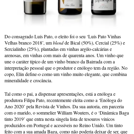
Do consagrado Luís Pato, o eleito foi o seu ‘Luís Pato Vinhas
Velhas branco 2018’, um
blend
de Bical (50%), Cercial (25%) e
Sercialinho (25%), plantadas em vinhas argilo-calcárias e
arenosas, em vinhas com mais de quarenta anos. Um vinho que
une o caráter típico de um vinho branco da Bairrada com a
interpretação pessoal que o produtor e enólogo tem da região. No
copo, Elin define-o como um vinho muito elegante, que combina
mineralidade e crocância.
Tal como o pai, a dispensar apresentações, está a enóloga e
produtora Filipa Pato, recentemente eleita como a ‘Enóloga do
Ano 2020’ pela Revista de Vinhos. Da sua autoria, em parceria
com o marido, o sommelier William Wouters, é o ‘Dinâmica Baga
tinto 2019’ que entra nesta singela lista de tesouros vínicos
produzidos em Portugal e acessíveis no Reino Unido. Um tinto
feito com a sua amada Baga, como não poderia deixar de ser, que