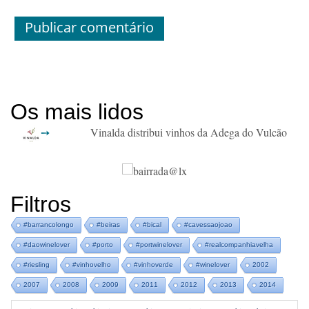
Os mais lidos
Vinalda distribui vinhos da Adega do Vulcão
Filtros
#barrancolongo
#beiras
#bical
#cavessaojoao
#daowinelover
#porto
#portwinelover
#realcompanhiavelha
#riesling
#vinhovelho
#vinhoverde
#winelover
2002
2007
2008
2009
2011
2012
2013
2014