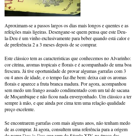
Aproximam-se a passos largos os dias mais longos e quentes e as
refeições mais ligeiras. Desengane-se quem pensa que este Deu-
la-Deu é um vinho exclusivamente para beber quando está calor e
de preferência 2 a 3 meses depois de se comprar.
Este clássico tem as características que conhecemos no Alvarinho:
cor citrina, aromas tropicais e florais e é acompanhado de uma boa
frescura. Já tive oportunidade de provar algumas garrafas com 3
ou 4 anos de idade, e o tempo faz-lhe bem: deixa cair os aromas
florais e aparece a fruta branca madura. Por agora, acompanhou
sem medo um frango assado condimentado com um tal de sacana
de Moçambique e não ficou nada envergonhado. Um clássico a ter
sempre à mão, e que ainda por cima tem uma relação qualidade
preço excelente.
Se encontrarem garrafas com mais alguns anos, não tenham medo
de as comprar. Já agora, consultem uma referência para a origem
do nome
Deu-la-Deu
que vem do Século XIV, na época das