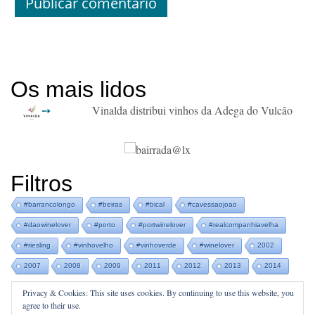
Os mais lidos
Vinalda distribui vinhos da Adega do Vulcão
Filtros
#barrancolongo
#beiras
#bical
#cavessaojoao
#daowinelover
#porto
#portwinelover
#realcompanhiavelha
#riesling
#vinhovelho
#vinhoverde
#winelover
2002
2007
2008
2009
2011
2012
2013
2014
Privacy & Cookies: This site uses cookies. By continuing to use this website, you
agree to their use.
Vinhos
|
Experiências
|
Notícias